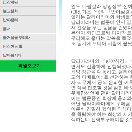
금강계단
인도 다람살라 망명정부 산하
불교설화
(뗀진갸초, 79)의 『반야심
열리는 달라이라마와 학생들의
반야샘터
달라이라마는 법문에 앞서 열
서 긴장을 푸는 농담을 건넸다
불서
본인이 학인으로써 마지막 토
즐거움을 뿌려라
무리해도 좋다는 말씀을 들었던
도 동시에 드디어 시험이 끝
건강한 생활
알아봅시다
달라이라마의 『반야심경』 법
과월호보기
면서도 신중하게 진행되었다.
최양 장관을 대동하고, 달라이
도의 티베트어)’을 선언하는 
자 직무에서 공식 은퇴한 이
면 적극 협조할 것을 밝힌 바 
우메람선언에 관한 달라이라마
이는 법문중인 회장에 총리와
어난 달라이라마에게 우메람
이른바 긴밀히 협의된 의식이
을 확립해야 하는 최상의 시기
색하는데 전력투구해야할 것”