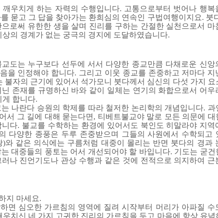
 깨우치게 하는 자력의 수행입니다. 고통으로부터 벗어나 행복
를 묻고 그 답을 찾아가는 환희심의 연속인 구법여행이지요. 붓다
간으로써 유한한 생을 살며 진리를 구하는 간절한 실천으로서 마
이상의 경계가 없는 궁극의 경지에 도달하였습니다.
여 불교도는 누구보다 선두에 서서 다양한 종교만큼 다채로운 신앙
음을 인정해야 합니다. 그리고 이웃 종교를 존중하고 저마다 지
는 불자의 근기에 있어서 석가모니 붓다께서 심신의 다섯 가지 요
지닌 존재를 규명하신 바와 같이 일체는 연기의 화합으로서 어우
니게 합니다.
교는 나란다 승원의 학제를 따라 철저한 논리학의 개념입니다. 과
어서 그 길에 대해 묻는다면, 티베트불교야 말로 모든 의문에 대
합니다. 불교를 수학하는 환경에 있어서도 북인도 히말라야 지역
의 다양한 종풍은 두루 존중받으며 그들의 사원에서 수학되고 
왕)와 같은 의식에는 구름처럼 대중이 몰리는 반면 붓다의 경과 
않는 대중들의 풍토는 어서 개선되어야 할 바입니다. 기도는 굳건
그러나 진언기도나 관상 수행과 같은 것에 전적으로 의지하여 근
하지 마세요.
하면 심오한 가르침의 영역에 질려 시작부터 머리가 아파질 수
깨우치신 네 가지 고귀한 진리의 가르침을 두고 마음에 항상 유념