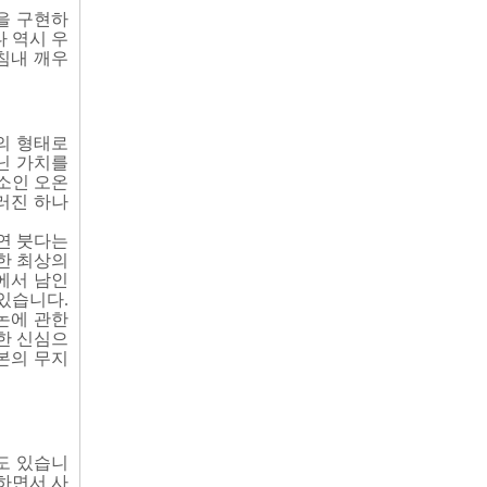
을 구현하
 역시 우
침내 깨우
의 형태로
닌 가치를
소인 오온
러진 하나
연 붓다는
한 최상의
에서 남인
있습니다.
논에 관한
한 신심으
본의 무지
도 있습니
하면서 사