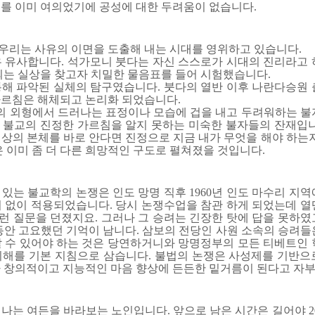
애를 이미 여의었기에 공성에 대한 두려움이 없습니다.
우리는 사유의 이면을 도출해 내는 시대를 영위하고 있습니다.
우 유사합니다. 석가모니 붓다는 자신 스스로가 시대의 진리라고 
되는 실상을 찾고자 치밀한 물음표를 들어 시험했습니다.
해 파악된 실체의 탐구였습니다. 붓다의 열반 이후 나란다승원 출
가르침은 해체되고 논리화 되었습니다.
 외형에서 드러나는 표정이나 모습에 겁을 내고 두려워하는 불
 불교의 진정한 가르침을 알지 못하는 미숙한 불자들의 잔재입니
상의 본체를 바로 안다면 진정으로 지금 내가 무엇을 해야 하는지
은 이미 좀 더 다른 희망적인 구도로 펼쳐졌을 것입니다.
있는 불교학의 논쟁은 인도 망명 직후 1960년 인도 마수리 지
외 없이 적용되었습니다. 당시 논쟁수업을 참관 하게 되었는데 열
런 질문을 던졌지요. 그러나 그 승려는 긴장한 탓에 답을 못하였
동안 고요했던 기억이 남니다. 삼보의 전당인 사원 소속의 승려들
할 수 있어야 하는 것은 당연하거니와 망명정부의 모든 티베트인 
이해를 기본 지침으로 삼습니다. 불법의 논쟁은 사성제를 기반으
다 창의적이고 지능적인 마음 향상에 든든한 밑거름이 된다고 자
나는 여든을 바라보는 노인입니다. 앞으로 남은 시간은 길어야 2