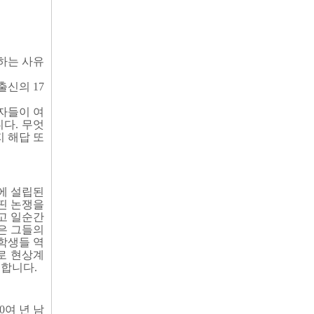
하는 사유
신의 17
자들이 여
다. 무엇
 해답 또
역에 설립된
띤 논쟁을
고 일순간
은 그들의
학생들 역
로 현상계
부합니다.
0여 년 남