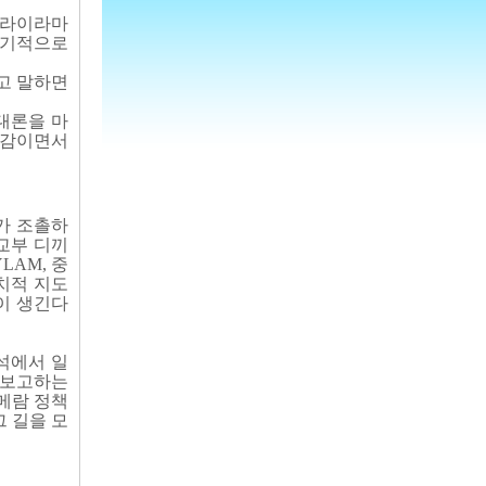
달라이라마
 정기적으로
고 말하면
대론을 마
도감이면서
가 조촐하
교부 디끼
AM, 중
정치적 지도
이 생긴다
석에서 일
 보고하는
메람 정책
 길을 모