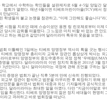
 학교에서 수학하는 학인들을 설판제자로 6월 4~5일 양일간 
경』 법회가 열렸다. 매년 6월이면 티베트어린이마을(TCV)에서
 만남이다.
린 학생들의 불교 논쟁을 참관하고, “이제 그만해도 좋습니다”라
.
론 시험을 치르던 때에 스승이셨던 용첸 링 린포체로부터 이제 
 당시의 감회를 떠올렸다. 그 느낌은 마치 비할 바 없는 큰 안
났다고 하는 쾌감과 같았다며 달라이라마 특유의 웃음을 보였다.
회 이틀째인 5일에는 티베트 망명정부 역사의 획을 긋는 행사
 티베트 망명정부 총리이자 교육부 장관인 롭상상게 박사는 외
라마로부터 망명정부의 중도中道주의 국정 정책 ‘우메람(UMAYL
증명을 받았다. 달라이라마의 이번 정치적 회동은 2011년 3월 
후 3년만이다. 당시 달라이라마는 국정에 관해 조언을 구하는 일
있다.
의 증명은 법회가 끝난 직후 5분여 만에 신속히 진행되었다.
 외교부 장관이 합석하고 법문을 마무리한 후 퇴장하기 위해 법
 선언문을 올리면서 법회의 대중과 외신 기자들에게 공식적으로
었다. 달라이라마는 최대한 말을 아꼈다. 다만 “지금이야말로 우
임을 확신한다. 티베트 망명정부의 젊은 정치 세대들이 현명히 그
이라고 격려하고 바로 법회장을 떠났다.