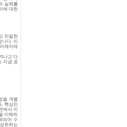
의 실체를
아에 대한
고 치밀한
니다. 이
‘아제아제
겨나고 다
 지금 공
법을 개별
, 핵심만
면에서 이
을 이해하
화되어 수
 성취하는