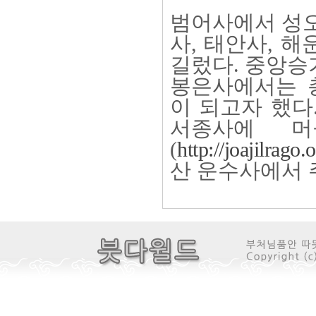
범어사에서 성오
사, 태안사, 
길렀다. 중앙승
봉은사에서는 
이 되고자 했다
서종사에 머
(
http://joajilrago.o
산 운수사에서 