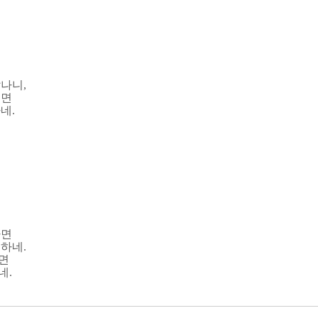
나니,
으면
네.
하면
하네.
면
네.