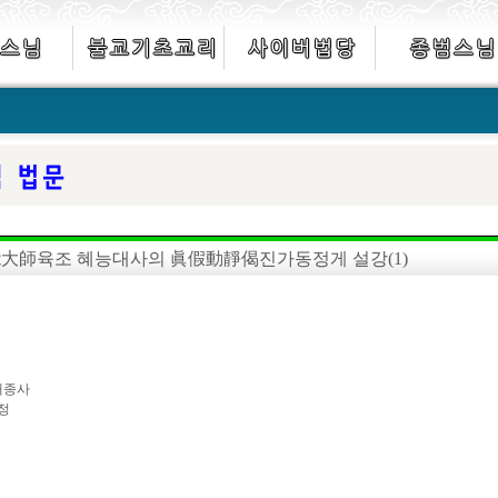
大師육조 혜능대사의 眞假動靜偈진가동정게 설강(1)
대종사
정