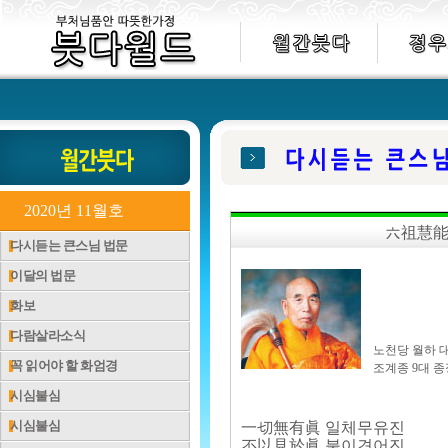
2020년 11월호
六祖慧能
다시듣는 큰스님 법문
이달의 법문
화보
다람살라소식
노천당 월하 
꼭 읽어야 할 화엄경
조계종 9대 종
시심불심
시심불심
一切無有眞 일체무유진
不以見於眞 불이견어진