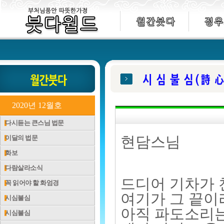
2020년 12월호
다시듣는 큰스님 법문
이달의 법문
현담스님
화보
다람살라소식
드디어 기차가 
꼭 읽어야 할 화엄경
여기가 그 끝이
시심불심
아직 파도소리는
시심불심