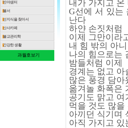
내가 가지고 온
반야샘터
G선에 서 있는
불서
난다
선지식을 찾아서
하얀 손짓처럼
산사카페
이제 그만이라고
불교관리학
내 힘 밖의 아니
간강한 생활
나의 힘으로는
과월호보기
밤들처럼 이제
경계는 없고 아
많은 풍경 담
옮겨놀 화폭은 
공기도 맑고 여
먹을 것도 많을
아끼던 식기며 
아직 가지고 있