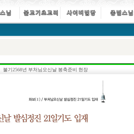
불기2568년 부처님오신날 봉축준비 현장