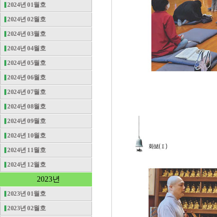
2024년 01월호
2024년 02월호
2024년 03월호
2024년 04월호
2024년 05월호
2024년 06월호
2024년 07월호
2024년 08월호
2024년 09월호
2024년 10월호
2024년 11월호
2024년 12월호
2023년
2023년 01월호
2023년 02월호