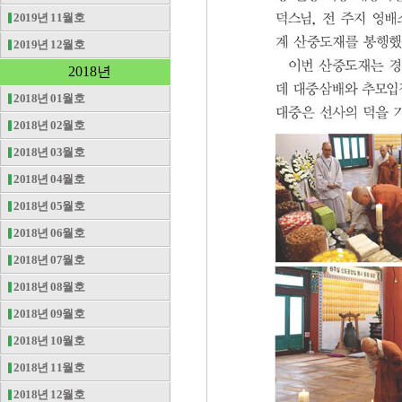
2019년 11월호
2019년 12월호
2018년
2018년 01월호
2018년 02월호
2018년 03월호
2018년 04월호
2018년 05월호
2018년 06월호
2018년 07월호
2018년 08월호
2018년 09월호
2018년 10월호
2018년 11월호
2018년 12월호