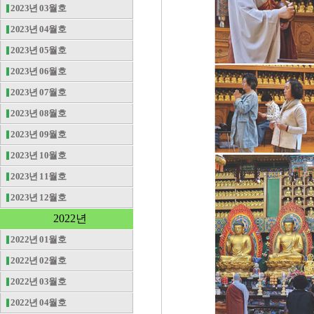
2023년 03월호
2023년 04월호
2023년 05월호
2023년 06월호
2023년 07월호
2023년 08월호
2023년 09월호
2023년 10월호
2023년 11월호
2023년 12월호
2022년
2022년 01월호
2022년 02월호
2022년 03월호
2022년 04월호