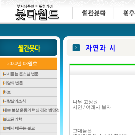
2024년 08월호
다시듣는 큰스님 법문
이달의 법문
화보
다람살라소식
나무 고상원
시인 / 여래사 불자
대승 보살 운동의 핵심 경전 범망경
불교관리학
숲에서 배우는 불교
그대들은