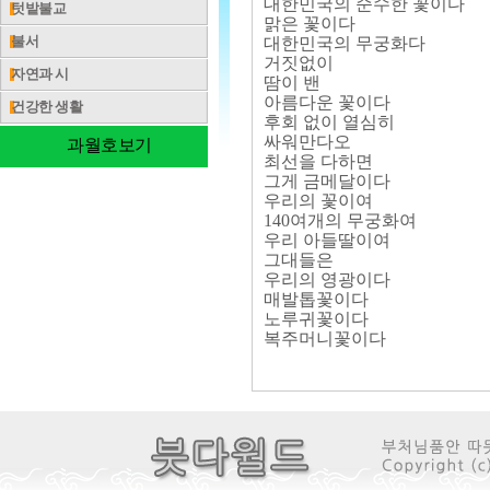
대한민국의 순수한 꽃이다
텃밭불교
맑은 꽃이다
불서
대한민국의 무궁화다
거짓없이
자연과 시
땀이 밴
아름다운 꽃이다
건강한 생활
후회 없이 열심히
싸워만다오
과월호보기
최선을 다하면
그게 금메달이다
우리의 꽃이여
140여개의 무궁화여
우리 아들딸이여
그대들은
우리의 영광이다
매발톱꽃이다
노루귀꽃이다
복주머니꽃이다