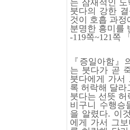
는 잠재적인 도
붓다의 강한 결
것이 호흡 과정
분명한 흥미를 
-119쪽~121쪽
『증일아함』의
는 붓다가 곧 
붓다에게 가서 
록 허락해 달라
붓다는 선뜻 허
비구니 수행승
을 알렸다. 이
에게 가서 그보