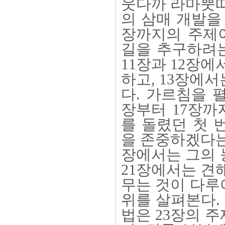
웃다까 라마뿟따
의 삼매 개발을
장까지의 주제이
길을 추구하려는
11장과 12장
하고, 13장에
다. 가르침을 
장부터 17장까
를 돌렸던 첫 
을 존중하겠다는
장에서는 그의 
21장에서는 견
무는 것이 다루
위를 살펴본다.
법은 23장의 