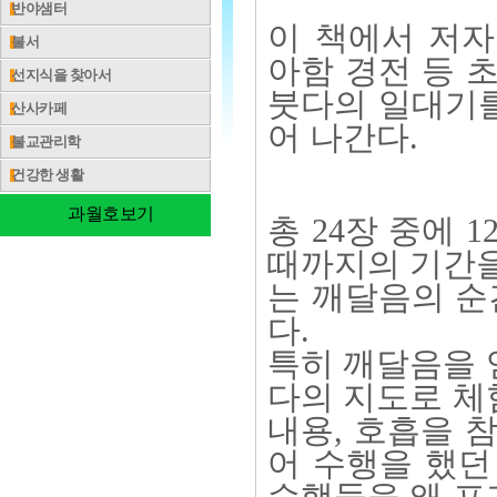
반야샘터
이 책에서 저자
불서
아함 경전 등 
선지식을 찾아서
붓다의 일대기를
산사카페
어 나간다.
불교관리학
건강한 생활
과월호보기
총 24장 중에 
때까지의 기간을
는 깨달음의 순
다.
특히 깨달음을 
다의 지도로 체
내용, 호흡을 
어 수행을 했던