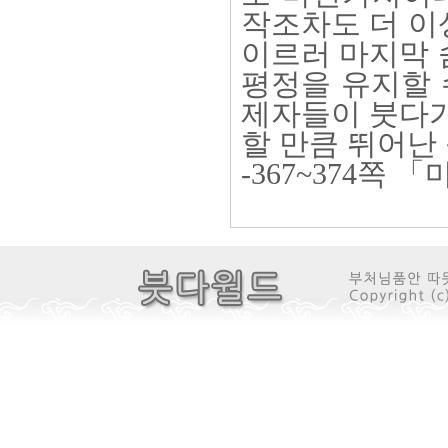
작조차도 더 이
이르러 마지막 
평정을 유지할 
제자들이 붓다가
할 만큼 뛰어난
-367~374쪽 