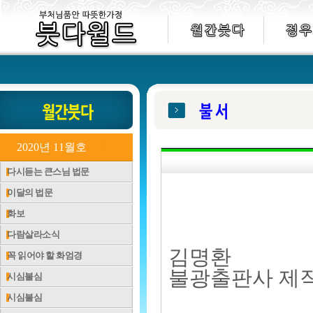
2020년 11월호
다시듣는 큰스님 법문
이달의 법문
화보
다람살라소식
김명환
꼭 읽어야 할 화엄경
불광출판사 제
시심불심
시심불심