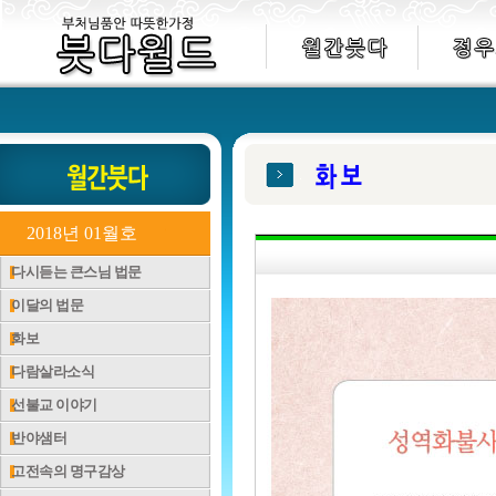
2018년 01월호
다시듣는 큰스님 법문
이달의 법문
화보
다람살라소식
선불교 이야기
반야샘터
고전속의 명구감상