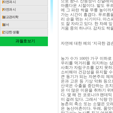
으로 왔다. 산등성이 진달래의
자연과 시
아름다운 시절이다. 밭도 푸르
자연과 시
에 그 파란 싹을 무릎 높이까
가는 시간이 흥겹다. 푸르름을
불교관리학
리 순을 꺾는 시기이다. 아
도 잘 자라고 있다. 한 차례 
불서
거움 중의 하나다. 감자도 싹을
건강한 생활
과월호보기
자연에 대한 예의 ‘지극한 겸손
농가 수가 100만 가구 이하
우리를 먹거리를 의지하는 상
사회가 자립구조를 갖지 못하게
소비해야 건강성을 유지할 수
큰 동기가 되는 자본주의 체제
온과 고온 등 기상 악화 등으
산국은 수출을 중단하는 조치
은 더 많은 이윤을 취하기 위
다. 몇 해 전 코로나19 팬
이 걸려 있다. 그래서 ‘식량
농촌의 축소 또는 소멸은 오
은 농산어촌이다. 두레, 품
않고서는 농사를 짓기 어려웠