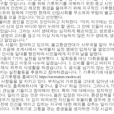
구할 것입니다. 이를 위해 기후위기를 극복하기 위한 종교 시민
대에게 안전하고 깨끗한 환경을 물려주기 위해 지구적인 기후행
 소유와 탐욕에 기반한 현재의 산업사회를 무소유와 무탐의 불교
힘을 모을 것입니다.”라고 선언했다.
러온 원인을 인간의 오만이라고 지적한다. “마치 지구에는 인
서 산과 강과 바다와 땅이 누려야 할 권리, 그 안에 깃들어 사
았습니다. 그러는 사이 생태계는 심각하게 훼손되었고, 생로병사
 생명의 고리를 끊고 더 이상 지속가능하지 않은 지구 생태계, 
고 말았습니다.”
, 사찰이 참여하고 있으며, 불교환경연대가 사무국을 맡아 꾸
날에 즈음해 조계사에서 ‘녹색불자 실천 캠페인 입재식’을 열었으며
와 인사동 일대를 행진하며 시민들에게 지구의 날을 알렸다.
음의 7가지 실천을 당부했다. 1. 일회용품 대신 다회용품을 
유하지 않고 이웃과 나누며 살겠습니다. 3. 소비를 줄이고 버리지
 채식 위주의 식생활을 하겠습니다. 5. 음식을 남기지 않는 빈
지키는 실천활동을 후원하고 참여하겠습니다. 7. 기후위기에 대응
[불교기후행동 홈페이지
https://savenature.modoo.at
]
 사항들을 잘 지키고 있다. 부처님의 가르침을 그대로 담아낸 
서도 흡족해하시며 ‘좋구나, 좋구나’ 하실 것이다. 그러나 6, 
도 관심을 기울이고 참여해야 한다. 특히 7에 대해서는 정치적인
다. 일리가 없는 것은 아니나, 옳은 입장은 아니다. 환경정책을
경우가 많은데, 더 깊이 따져보면 자신들의 유불리를 염두에 둔 
전에 인간을 먹이고 입히는 지구에 대한 예의를 갖추는 일이기
치이다. 기후위기로 고통을 겪는 중생들을 생각하면 가장 시급히