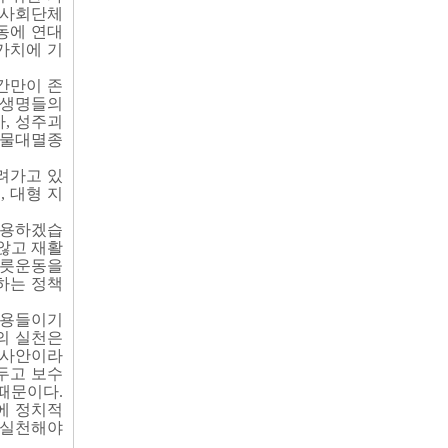
 사회단체
동에 연대
가치에 기
간만이 존
는 생명들의
, 성주괴
생물대멸종
려가고 있
, 대형 지
사용하겠습
 않고 재활
그릇운동을
하는 정책
내용들이기
7의 실천은
 사안이라
 두고 보수
때문이다.
에 정치적
 실천해야