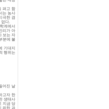
 펴고 함
서는 농사
지극한 겸
 없다.
과학계에서
진리가 아
 보는 자
부분에 불
에 기대지
적 행위는
들어진 날
하고자 한
한 생태사
 지금 당
 위한 과