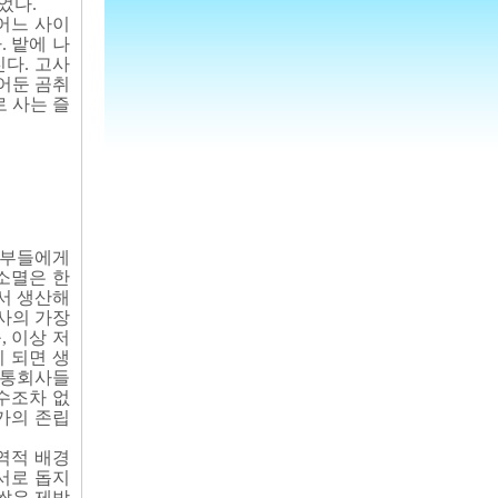
었다.
어느 사이
. 밭에 나
다. 고사
어둔 곰취
로 사는 즐
 농부들에게
소멸은 한
서 생산해
사의 가장
, 이상 저
 되면 생
유통회사들
 수조차 없
국가의 존립
역적 배경
서로 돕지
쌓은 제방