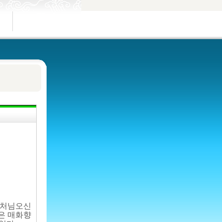
 부처님오신
봄은 매화향