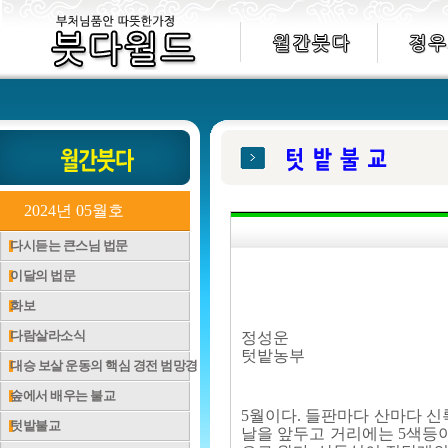
2024년 05월호
다시듣는 큰스님 법문
이달의 법문
화보
다람살라소식
정성운
텃밭농부
대승 보살 운동의 핵심 경전 범망경
숲에서 배우는 불교
5월이다. 들판마다 산마다 신
텃밭불교
날을 앞두고 거리에는 5색등이