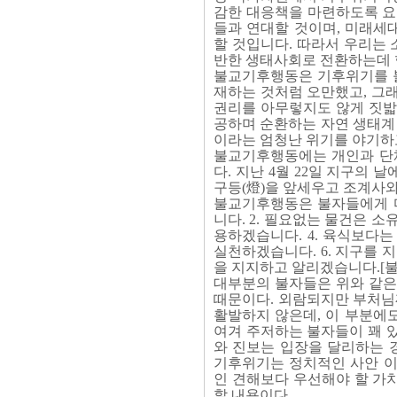
감한 대응책을 마련하도록 요
들과 연대할 것이며, 미래세
할 것입니다. 따라서 우리는
반한 생태사회로 전환하는데 
불교기후행동은 기후위기를 불
재하는 것처럼 오만했고, 그래
권리를 아무렇지도 않게 짓밟
공하며 순환하는 자연 생태계
이라는 엄청난 위기를 야기하
불교기후행동에는 개인과 단체
다. 지난 4월 22일 지구의 
구등(燈)을 앞세우고 조계사
불교기후행동은 불자들에게 다
니다. 2. 필요없는 물건은 소
용하겠습니다. 4. 육식보다는
실천하겠습니다. 6. 지구를 
을 지지하고 알리겠습니다.
대부분의 불자들은 위와 같은
때문이다. 외람되지만 부처님께
활발하지 않은데, 이 부분에
여겨 주저하는 불자들이 꽤 있
와 진보는 입장을 달리하는 
기후위기는 정치적인 사안 이
인 견해보다 우선해야 할 가
할 내용이다.