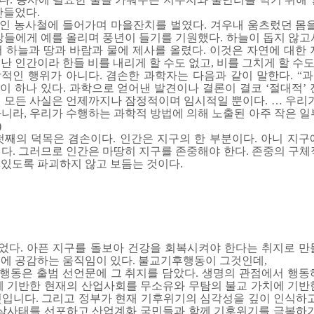
만들었다.
인 농사철에 들어가며 마을잔치를 벌였다. 겨우내 움츠렀던 몸을
상들에게 예를 올리며 풍년이 들기를 기원했다. 하늘이 돕지 않고
 하늘과 땅과 바람과 물에 제사를 올렸다. 이것은 자연에 대한 
난 인간이라 한들 비를 내리게 할 수도 없고, 비를 그치게 할 수도
적인 행위가 아니다. 겸손한 과학자는 다음과 같이 말한다. “
 하나 있다. 과학으로 얻어낸 발견이나 결론이 결코 ‘절대적’ 
 모든 사실은 언제까지나 잠정적이며 임시적일 뿐이다. … 우리가
니라, 우리가 수행하는 과학적 방법에 의해 노출된 아주 작은 일
)
첫째의 덕목은 겸손이다. 인간은 지구의 한 부분이다. 아니 지구
다. 그러므로 인간은 마땅히 지구를 존중해야 한다. 존중의 구체
 있도록 파괴하지 않고 보듬는 것이다.
이었다. 아픈 지구를 돌보아 건강을 회복시켜야 한다는 취지로 만
지에 공감하는 움직임이 있다. 불교기후행동이 그것인데,
후행동은 출범 선언문에 그 취지를 담았다. 생명의 관점에서 행동
에 기반한 현재의 산업사회를 무소유와 무탐의 불교 가치에 기반
것입니다. 그리고 정부가 현재 기후위기의 심각성을 깊이 인식하고
상사태를 선포하고 산업계화 국민들과 함께 기후위기를 극복하기