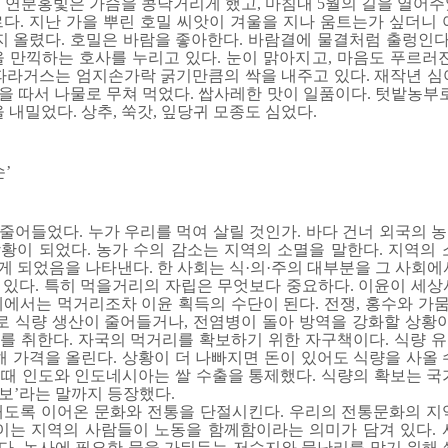
 연분홍빛은 가슴을 콩닥거리게 했고, 마침내 5월의 길을 열어주
다. 지난 가을 뿌린 호밀 씨앗이 겨울을 지나 움트는가 싶더니 
지 올렸다. 호밀은 바람을 좋아한다. 바람결에 물결처럼 출렁인다
 만끽하는 호사를 누리고 있다. 눈이 맑아지고, 마음도 푸르러진
스파라거스는 엄지손가락 굵기만큼의 싹을 내주고 있다. 재작년 심
잎을 따서 나물로 무쳐 먹었다. 쌉사레한 맛이 일품이다. 텃밭농부
 내밀었다. 상추, 쑥갓, 잎당귀 모종도 심었다.
’
로 줄어들었다. 누가 우리를 먹여 살릴 것인가. 바다 건너 외국의
황이 되었다. 농가 수의 감소는 지역의 소멸을 말한다. 지역의 
 되었음을 나타낸다. 한 사회는 식·의·주의 대부분을 그 사회에
 있다. 특히 먹을거리의 자립은 무엇보다 중요하다. 이윤이 세상
에서는 먹거리조차 이윤 획득의 수단이 된다. 전쟁, 홍수와 가뭄
로 식량 생산이 줄어들거나, 전염병이 돌아 방역을 강화할 상황이
를 취한다. 자국의 먹거리를 확보하기 위한 자구책이다. 식량 
해 가격을 올린다. 상황이 더 나빠지면 돈이 있어도 식량을 사올
데믹 때 인도와 인도네시아는 쌀 수출을 통제했다. 식량의 확보는 
 안보’라는 말까지 등장했다.
래도록 이어온 문화와 전통을 단절시킨다. 우리의 전통문화의 지
앗이는 지역의 사람들이 노동을 함께함이라는 의미가 담겨 있다. 
다. 농사에 필요한 물을 가둬두는 저수지와 물난리를 막기 위해 