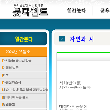
2024년 05월호
다시듣는 큰스님 법문
이달의 법문
화보
다람살라소식
서희(반야행)
시인 / 구룡사 불자
대승 보살 운동의 핵심 경전 범망경
숲에서 배우는 불교
텃밭불교
대청마루 공원에