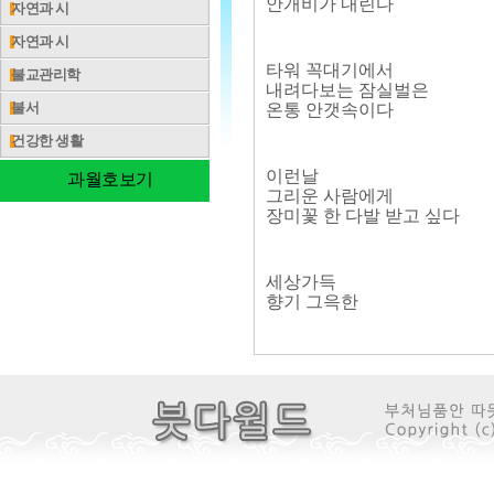
안개비가 내린다
자연과 시
자연과 시
타워 꼭대기에서
불교관리학
내려다보는 잠실벌은
불서
온통 안갯속이다
건강한 생활
이런날
과월호보기
그리운 사람에게
장미꽃 한 다발 받고 싶다
세상가득
향기 그윽한