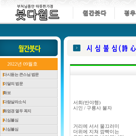
2022년 09월호
다시듣는 큰스님 법문
이달의 법문
화보
다람살라소식
서희(반야행)
시인 / 구룡사 불자
화엄경 열두 꼭지
시심불심
거리에 서서 물끄러미
시심불심
더위에 지쳐 깜빡이는