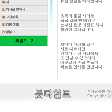
유턴 행렬을 바라봅니다.
불서
선지식을 찾아서
초록의 물결 사이로
불교관리학
목을 길게 뺀 태양은
건강한 생활
눈부신 은빛 이정표 하나
황망히 그려갑니다.
텃밭불교
과월호보기
저마다 가야할 길은
서로 다르지만
언젠가는 이 거리에서
또 만날 수 있으리라
바보같이 손을 흔들며
뒤늦은 인사를 건넵니다.